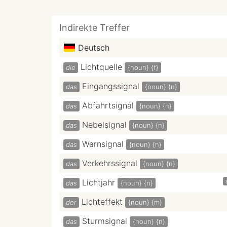
Indirekte Treffer
Deutsch
Lichtquelle
die
{noun}
{f}
Eingangssignal
das
{noun}
{n}
Abfahrtsignal
das
{noun}
{n}
Nebelsignal
das
{noun}
{n}
Warnsignal
das
{noun}
{n}
Verkehrssignal
das
{noun}
{n}
Lichtjahr
das
{noun}
{n}
Lichteffekt
der
{noun}
{m}
Sturmsignal
das
{noun}
{n}