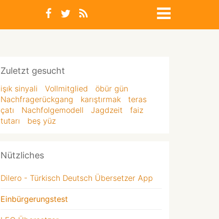
Zuletzt gesucht
işık sinyali
Vollmitglied
öbür gün
Nachfragerückgang
karıştırmak
teras
çatı
Nachfolgemodell
Jagdzeit
faiz
tutarı
beş yüz
Nützliches
Dilero - Türkisch Deutsch Übersetzer App
Einbürgerungstest