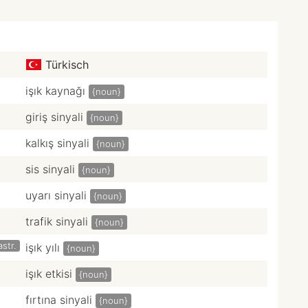
Türkisch
işık kaynağı
{noun}
giriş sinyali
{noun}
kalkış sinyali
{noun}
sis sinyali
{noun}
uyarı sinyali
{noun}
trafik sinyali
{noun}
astr.
işık yılı
{noun}
işık etkisi
{noun}
fırtına sinyali
{noun}