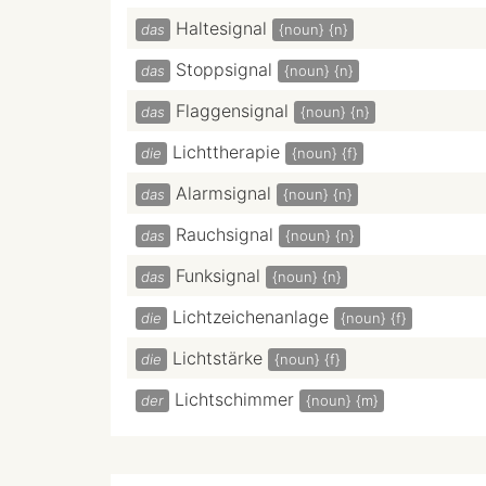
Haltesignal
das
{noun}
{n}
Stoppsignal
das
{noun}
{n}
Flaggensignal
das
{noun}
{n}
Lichttherapie
die
{noun}
{f}
Alarmsignal
das
{noun}
{n}
Rauchsignal
das
{noun}
{n}
Funksignal
das
{noun}
{n}
Lichtzeichenanlage
die
{noun}
{f}
Lichtstärke
die
{noun}
{f}
Lichtschimmer
der
{noun}
{m}