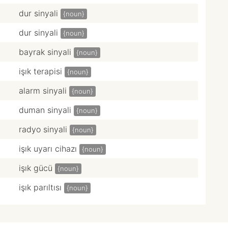
dur sinyali
{noun}
dur sinyali
{noun}
bayrak sinyali
{noun}
işık terapisi
{noun}
alarm sinyali
{noun}
duman sinyali
{noun}
radyo sinyali
{noun}
işık uyarı cihazı
{noun}
işık gücü
{noun}
işık parıltısı
{noun}