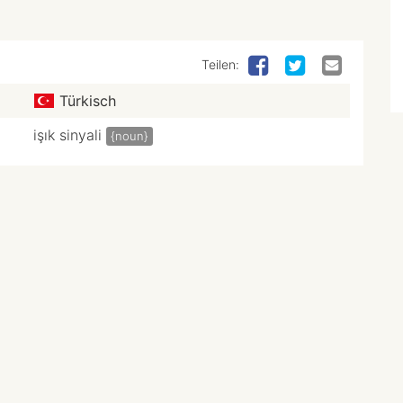
Teilen:
Türkisch
işık sinyali
{noun}