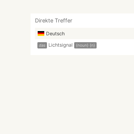
Direkte Treffer
Deutsch
Lichtsignal
das
{noun}
{n}