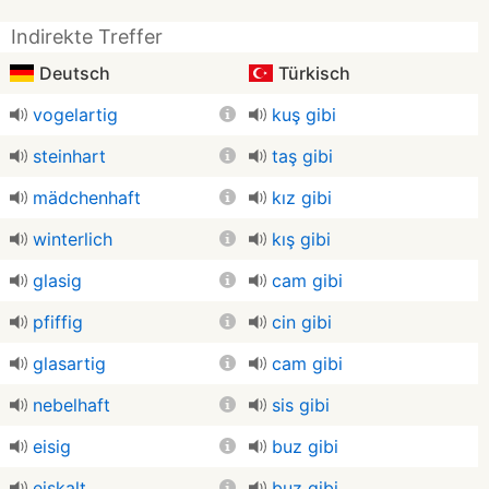
Indirekte Treffer
Deutsch
Türkisch
vogelartig
kuş gibi
steinhart
taş gibi
mädchenhaft
kız gibi
winterlich
kış gibi
glasig
cam gibi
pfiffig
cin gibi
glasartig
cam gibi
nebelhaft
sis gibi
eisig
buz gibi
eiskalt
buz gibi