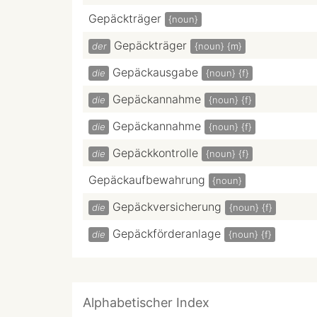
Gepäckträger
{noun}
Gepäckträger
der
{noun}
{m}
Gepäckausgabe
die
{noun}
{f}
Gepäckannahme
die
{noun}
{f}
Gepäckannahme
die
{noun}
{f}
Gepäckkontrolle
die
{noun}
{f}
Gepäckaufbewahrung
{noun}
Gepäckversicherung
die
{noun}
{f}
Gepäckförderanlage
die
{noun}
{f}
Alphabetischer Index