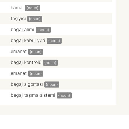
hamal
{noun}
taşıyıcı
{noun}
bagaj alımı
{noun}
bagaj kabul yeri
{noun}
emanet
{noun}
bagaj kontrolü
{noun}
emanet
{noun}
bagaj sigortası
{noun}
bagaj taşıma sistemi
{noun}