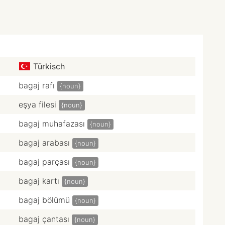
Türkisch
bagaj rafı
{noun}
eşya filesi
{noun}
bagaj muhafazası
{noun}
bagaj arabası
{noun}
bagaj parçası
{noun}
bagaj kartı
{noun}
bagaj bölümü
{noun}
bagaj çantası
{noun}