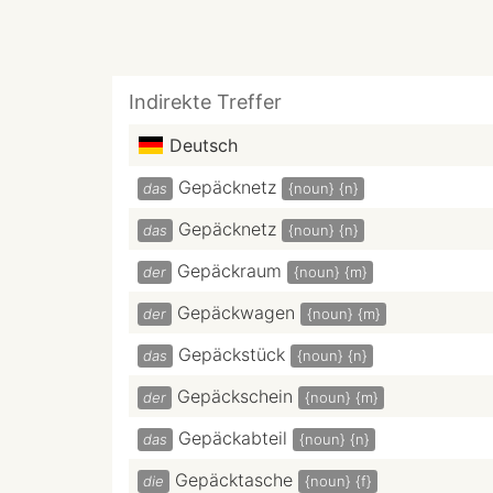
Indirekte Treffer
Deutsch
Gepäcknetz
das
{noun}
{n}
Gepäcknetz
das
{noun}
{n}
Gepäckraum
der
{noun}
{m}
Gepäckwagen
der
{noun}
{m}
Gepäckstück
das
{noun}
{n}
Gepäckschein
der
{noun}
{m}
Gepäckabteil
das
{noun}
{n}
Gepäcktasche
die
{noun}
{f}