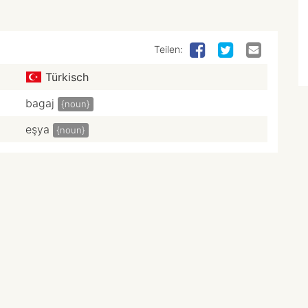
Teilen:
Türkisch
bagaj
{noun}
eşya
{noun}