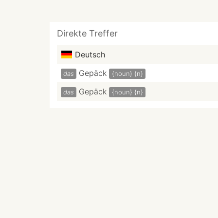
Direkte Treffer
Deutsch
Gepäck
das
{noun}
{n}
Gepäck
das
{noun}
{n}