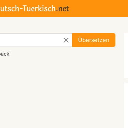
Übersetzen
päck"