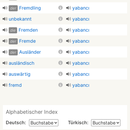
Fremdling
yabancı
der
unbekannt
yabancı
Fremden
yabancı
die
Fremde
yabancı
der
Ausländer
yabancı
der
ausländisch
yabancı
auswärtig
yabancı
fremd
yabancı
Alphabetischer Index
Deutsch:
Türkisch: