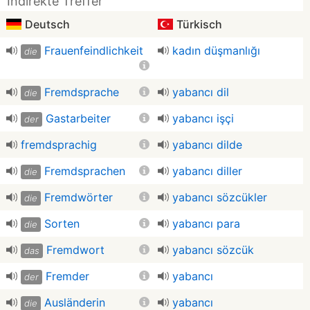
Indirekte Treffer
Deutsch
Türkisch
Frauenfeindlichkeit
kadın düşmanlığı
die
Fremdsprache
yabancı dil
die
Gastarbeiter
yabancı işçi
der
fremdsprachig
yabancı dilde
Fremdsprachen
yabancı diller
die
Fremdwörter
yabancı sözcükler
die
Sorten
yabancı para
die
Fremdwort
yabancı sözcük
das
Fremder
yabancı
der
Ausländerin
yabancı
die