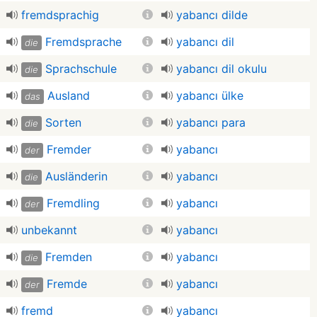
fremdsprachig
yabancı dilde
Fremdsprache
yabancı dil
die
Sprachschule
yabancı dil okulu
die
Ausland
yabancı ülke
das
Sorten
yabancı para
die
Fremder
yabancı
der
Ausländerin
yabancı
die
Fremdling
yabancı
der
unbekannt
yabancı
Fremden
yabancı
die
Fremde
yabancı
der
fremd
yabancı