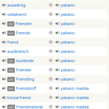
auswärtig
yabancı
unbekannt
yabancı
Fremden
yabancı
die
Fremde
yabancı
der
fremd
yabancı
ausländisch
yabancı
Ausländer
yabancı
der
Fremder
yabancı
der
Fremdling
yabancı
der
Fremdstoff
yabancı madde
der
körperfremd
yabancı madde
Fremdmaterial
yabancı madde
das