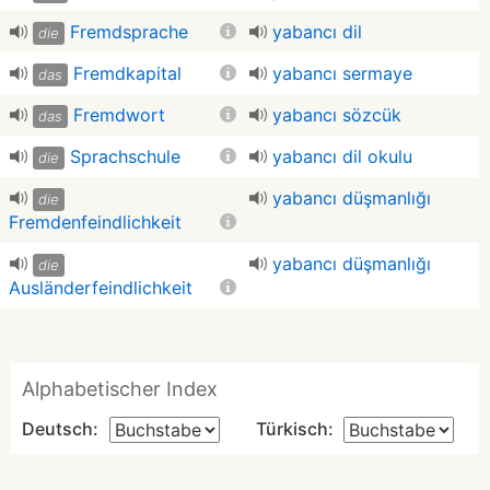
Fremdsprache
yabancı dil
die
Fremdkapital
yabancı sermaye
das
Fremdwort
yabancı sözcük
das
Sprachschule
yabancı dil okulu
die
yabancı düşmanlığı
die
Fremdenfeindlichkeit
yabancı düşmanlığı
die
Ausländerfeindlichkeit
Alphabetischer Index
Deutsch:
Türkisch: