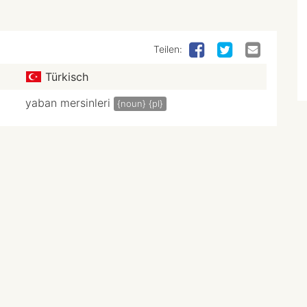
Teilen:
Türkisch
yaban mersinleri
{noun}
{pl}