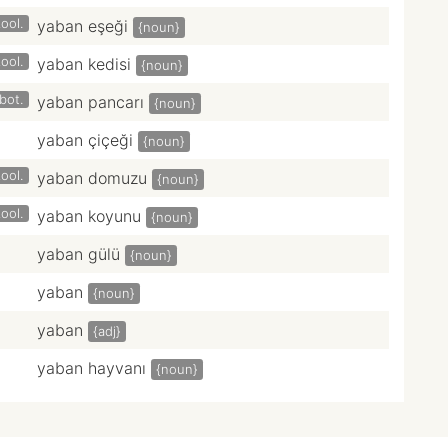
ool.
yaban eşeği
{noun}
ool.
yaban kedisi
{noun}
bot.
yaban pancarı
{noun}
yaban çiçeği
{noun}
ool.
yaban domuzu
{noun}
ool.
yaban koyunu
{noun}
yaban gülü
{noun}
yaban
{noun}
yaban
{adj}
yaban hayvanı
{noun}