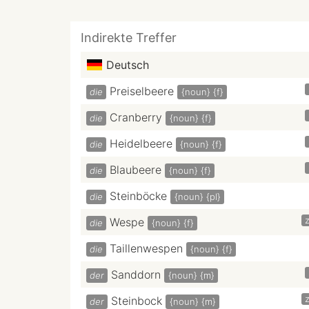
Indirekte Treffer
Deutsch
Preiselbeere
die
{noun}
{f}
Cranberry
die
{noun}
{f}
Heidelbeere
die
{noun}
{f}
Blaubeere
die
{noun}
{f}
Steinböcke
die
{noun}
{pl}
z
Wespe
die
{noun}
{f}
Taillenwespen
die
{noun}
{f}
Sanddorn
der
{noun}
{m}
z
Steinbock
der
{noun}
{m}