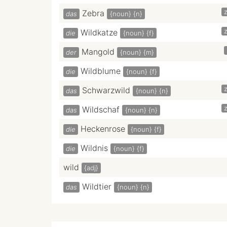
z
Zebra
das
{noun}
{n}
z
Wildkatze
die
{noun}
{f}
Mangold
der
{noun}
{m}
Wildblume
die
{noun}
{f}
z
Schwarzwild
das
{noun}
{n}
z
Wildschaf
das
{noun}
{n}
Heckenrose
die
{noun}
{f}
Wildnis
die
{noun}
{f}
wild
{adj}
Wildtier
das
{noun}
{n}