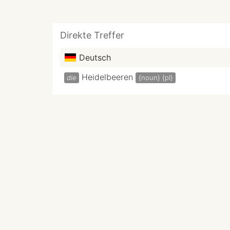
Direkte Treffer
Deutsch
Heidelbeeren
die
{noun}
{pl}