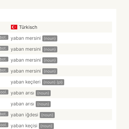
Türkisch
bot.
yaban mersini
{noun}
bot.
yaban mersini
{noun}
bot.
yaban mersini
{noun}
bot.
yaban mersini
{noun}
yaban keçileri
{noun}
{pl}
ool.
yaban arısı
{noun}
yaban arısı
{noun}
bot.
yaban iğdesi
{noun}
ool.
yaban keçisi
{noun}