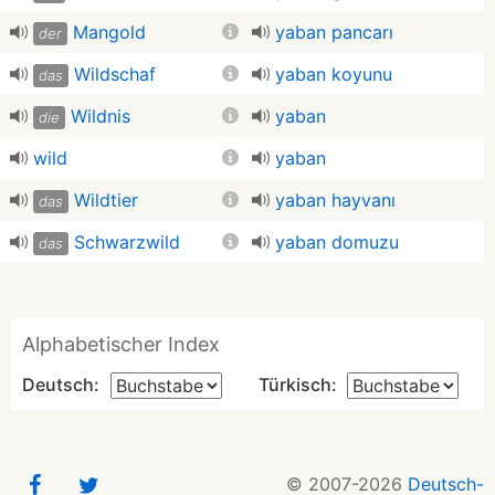
Mangold
yaban pancarı
der
Wildschaf
yaban koyunu
das
Wildnis
yaban
die
wild
yaban
Wildtier
yaban hayvanı
das
Schwarzwild
yaban domuzu
das
Alphabetischer Index
Deutsch:
Türkisch:
© 2007-2026
Deutsch-