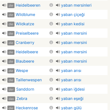
Heidelbeeren
yaban mersinleri
die
Wildblume
yaban çiçeği
die
Wildkatze
yaban kedisi
die
Preiselbeere
yaban mersini
die
Cranberry
yaban mersini
die
Heidelbeere
yaban mersini
die
Blaubeere
yaban mersini
die
Wespe
yaban arısı
die
Taillenwespen
yaban arısı
die
Sanddorn
yaban iğdesi
der
Zebra
yaban eşeği
das
Heckenrose
yaban gülü
die