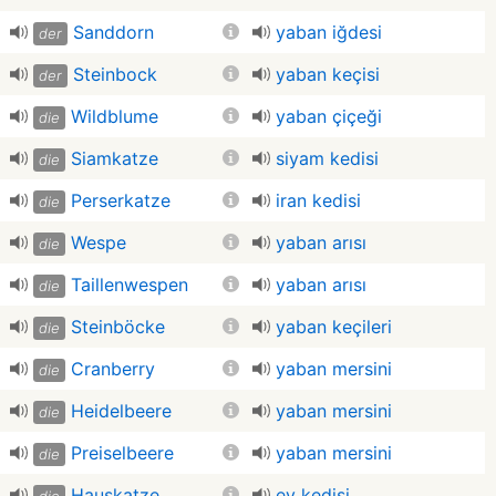
Sanddorn
yaban iğdesi
der
Steinbock
yaban keçisi
der
Wildblume
yaban çiçeği
die
Siamkatze
siyam kedisi
die
Perserkatze
iran kedisi
die
Wespe
yaban arısı
die
Taillenwespen
yaban arısı
die
Steinböcke
yaban keçileri
die
Cranberry
yaban mersini
die
Heidelbeere
yaban mersini
die
Preiselbeere
yaban mersini
die
Hauskatze
ev kedisi