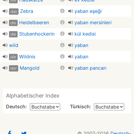
die
Zebra
yaban eşeği
das
Heidelbeeren
yaban mersinleri
die
Stubenhockerin
kül kedisi
die
wild
yaban
Wildnis
yaban
die
Mangold
yaban pancarı
der
Alphabetischer Index
Deutsch:
Türkisch:
© 2007-2026
Deutsch-