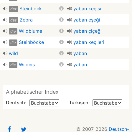
Steinbock
yaban keçisi
der
Zebra
yaban eşeği
das
Wildblume
yaban çiçeği
die
Steinböcke
yaban keçileri
die
wild
yaban
Wildnis
yaban
die
Alphabetischer Index
Deutsch:
Türkisch:
© 2007-2026
Deutsch-