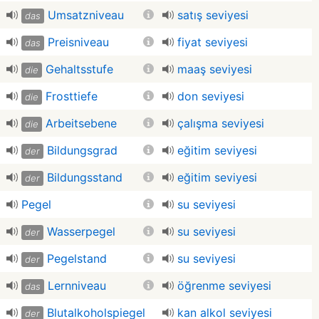
Umsatzniveau
satış seviyesi
das
Preisniveau
fiyat seviyesi
das
Gehaltsstufe
maaş seviyesi
die
Frosttiefe
don seviyesi
die
Arbeitsebene
çalışma seviyesi
die
Bildungsgrad
eğitim seviyesi
der
Bildungsstand
eğitim seviyesi
der
Pegel
su seviyesi
Wasserpegel
su seviyesi
der
Pegelstand
su seviyesi
der
Lernniveau
öğrenme seviyesi
das
Blutalkoholspiegel
kan alkol seviyesi
der