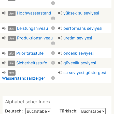
Hochwasserstand
yüksek su seviyesi
der
Leistungsniveau
performans seviyesi
das
Produktionsniveau
üretim seviyesi
das
Prioritätsstufe
öncelik seviyesi
die
Sicherheitsstufe
güvenlik seviyesi
die
su seviyesi göstergesi
der
Wasserstandsanzeiger
Alphabetischer Index
Deutsch:
Türkisch: