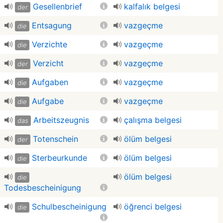
Gesellenbrief
kalfalık belgesi
der
Entsagung
vazgeçme
die
Verzichte
vazgeçme
die
Verzicht
vazgeçme
der
Aufgaben
vazgeçme
die
Aufgabe
vazgeçme
die
Arbeitszeugnis
çalışma belgesi
das
Totenschein
ölüm belgesi
der
Sterbeurkunde
ölüm belgesi
die
ölüm belgesi
die
Todesbescheinigung
Schulbescheinigung
öğrenci belgesi
die