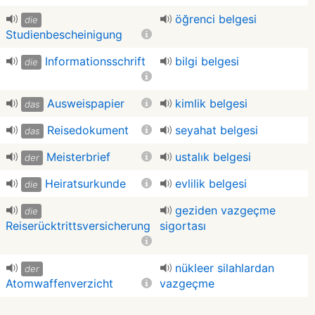
öğrenci belgesi
die
Studienbescheinigung
Informationsschrift
bilgi belgesi
die
Ausweispapier
kimlik belgesi
das
Reisedokument
seyahat belgesi
das
Meisterbrief
ustalık belgesi
der
Heiratsurkunde
evlilik belgesi
die
geziden vazgeçme
die
Reiserücktrittsversicherung
sigortası
nükleer silahlardan
der
Atomwaffenverzicht
vazgeçme