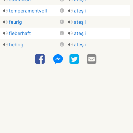
temperamentvoll
ateşli
feurig
ateşli
fieberhaft
ateşli
fiebrig
ateşli