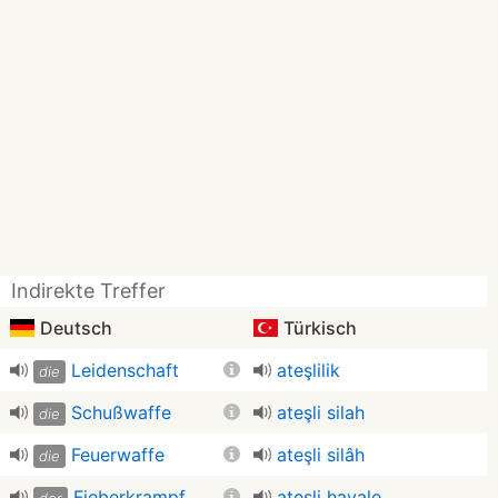
Indirekte Treffer
Deutsch
Türkisch
Leidenschaft
ateşlilik
die
Schußwaffe
ateşli silah
die
Feuerwaffe
ateşli silâh
die
Fieberkrampf
ateşli havale