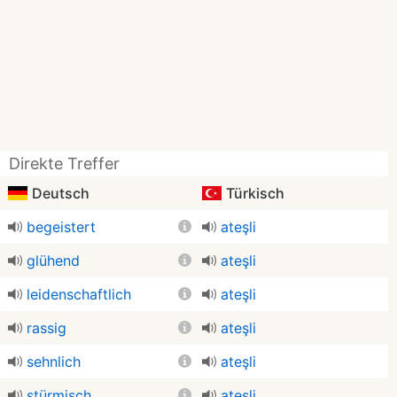
Direkte Treffer
Deutsch
Türkisch
begeistert
ateşli
glühend
ateşli
leidenschaftlich
ateşli
rassig
ateşli
sehnlich
ateşli
stürmisch
ateşli