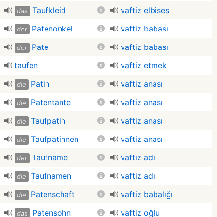
Taufkleid
vaftiz elbisesi
das
Patenonkel
vaftiz babası
der
Pate
vaftiz babası
der
taufen
vaftiz etmek
Patin
vaftiz anası
die
Patentante
vaftiz anası
die
Taufpatin
vaftiz anası
die
Taufpatinnen
vaftiz anası
die
Taufname
vaftiz adı
der
Taufnamen
vaftiz adı
die
Patenschaft
vaftiz babalığı
die
Patensohn
vaftiz oğlu
das