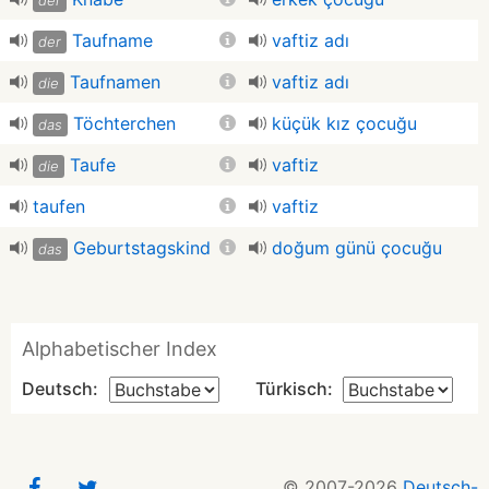
der
Taufname
vaftiz adı
der
Taufnamen
vaftiz adı
die
Töchterchen
küçük kız çocuğu
das
Taufe
vaftiz
die
taufen
vaftiz
Geburtstagskind
doğum günü çocuğu
das
Alphabetischer Index
Deutsch:
Türkisch:
© 2007-2026
Deutsch-