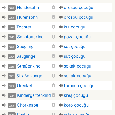
Hundesohn
orospu çocuğu
der
Hurensohn
orospu çocuğu
der
Tochter
kız çocuğu
die
Sonntagskind
pazar çocuğu
das
Säugling
süt çocuğu
der
Säuglinge
süt çocuğu
die
Straßenkind
sokak çocuğu
das
Straßenjunge
sokak çocuğu
die
Urenkel
torunun çocuğu
der
Kindergartenkind
kreş çocuğu
das
Chorknabe
koro çocuğu
der
Knabe
erkek çocuğu