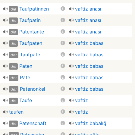
Taufpatinnen
vaftiz anası
die
Taufpatin
vaftiz anası
die
Patentante
vaftiz anası
die
Taufpaten
vaftiz babası
die
Taufpate
vaftiz babası
der
Paten
vaftiz babası
die
Pate
vaftiz babası
der
Patenonkel
vaftiz babası
der
Taufe
vaftiz
die
taufen
vaftiz
Patenschaft
vaftiz babalığı
die
Patensohn
vaftiz oğlu