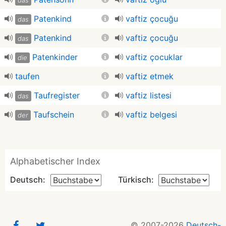
das
Patenkind
vaftiz çocuğu
das
Patenkind
vaftiz çocuğu
das
Patenkinder
vaftiz çocuklar
die
taufen
vaftiz etmek
Taufregister
vaftiz listesi
das
Taufschein
vaftiz belgesi
der
Alphabetischer Index
Deutsch:
Türkisch:
© 2007-2026
Deutsch-