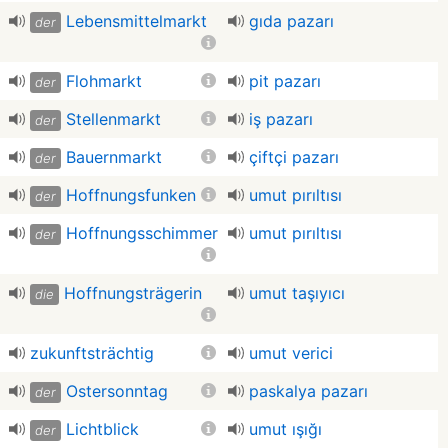
Lebensmittelmarkt
gıda pazarı
der
Flohmarkt
pit pazarı
der
Stellenmarkt
iş pazarı
der
Bauernmarkt
çiftçi pazarı
der
Hoffnungsfunken
umut pırıltısı
der
Hoffnungsschimmer
umut pırıltısı
der
Hoffnungsträgerin
umut taşıyıcı
die
zukunftsträchtig
umut verici
Ostersonntag
paskalya pazarı
der
Lichtblick
umut ışığı
der