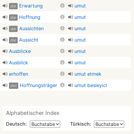
Erwartung
umut
die
Hoffnung
umut
die
Aussichten
umut
die
Aussicht
umut
die
Ausblicke
umut
Ausblick
umut
erhoffen
umut etmek
Hoffnungsträger
umut besleyici
der
Alphabetischer Index
Deutsch:
Türkisch: