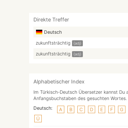
Direkte Treffer
Deutsch
zukunftsträchtig
{adj}
zukunftsträchtig
{adj}
Alphabetischer Index
Im Türkisch-Deutsch Übersetzer kannst Du 
Anfangsbuchstaben des gesuchten Wortes.
Deutsch:
A
B
C
D
E
F
G
Ü