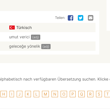
Teilen:
Türkisch
umut verici
{adj}
geleceğe yönelik
{adj}
alphabetisch nach verfügbaren Übersetzung suchen. Klicke
H
I
J
K
L
M
N
O
P
Q
R
S
T