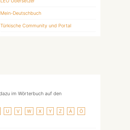
LEO Übersetzer
Mein-Deutschbuch
Türkische Community und Portal
 dazu im Wörterbuch auf den
U
V
W
X
Y
Z
Ä
Ö