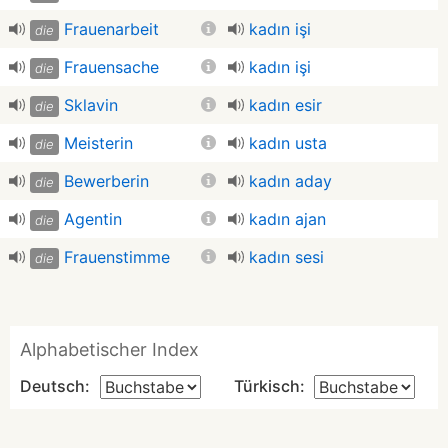
Frauenarbeit
kadın işi
die
Frauensache
kadın işi
die
Sklavin
kadın esir
die
Meisterin
kadın usta
die
Bewerberin
kadın aday
die
Agentin
kadın ajan
die
Frauenstimme
kadın sesi
die
Alphabetischer Index
Deutsch:
Türkisch: