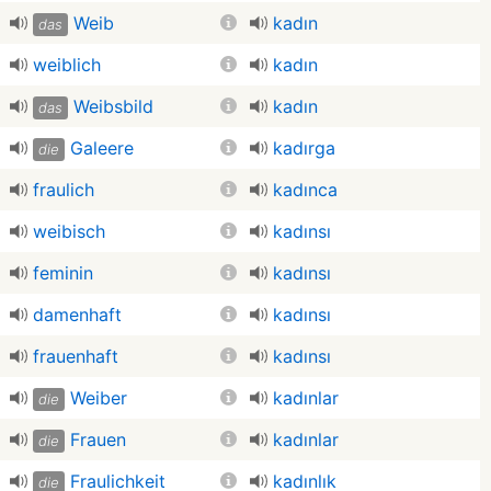
Weib
kadın
das
weiblich
kadın
Weibsbild
kadın
das
Galeere
kadırga
die
fraulich
kadınca
weibisch
kadınsı
feminin
kadınsı
damenhaft
kadınsı
frauenhaft
kadınsı
Weiber
kadınlar
die
Frauen
kadınlar
die
Fraulichkeit
kadınlık
die