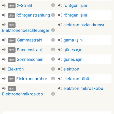
X-Strahl
röntgen ışını
der
Röntgenstrahlung
röntgen ışını
die
elektron hızlandırıcısı
der
Elektronenbeschleuniger
Gammastrahl
gama ışını
der
Sonnenstrahl
güneş ışını
der
Sonnenschein
güneş ışını
der
Elektron
elektron
Elektronenröhre
elektron tübü
die
elektron mikroskobu
das
Elektronenmikroskop