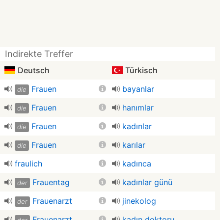
Indirekte Treffer
Deutsch
Türkisch
Frauen
bayanlar
die
Frauen
hanımlar
die
Frauen
kadınlar
die
Frauen
karılar
die
fraulich
kadınca
Frauentag
kadınlar günü
der
Frauenarzt
jinekolog
der
Frauenarzt
kadın doktoru