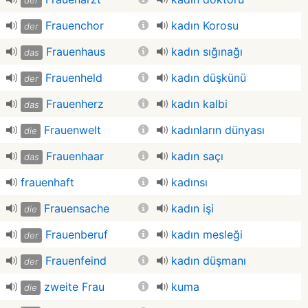
der
Frauenchor
kadın Korosu
der
Frauenhaus
kadın sığınağı
das
Frauenheld
kadın düşkünü
der
Frauenherz
kadın kalbi
das
Frauenwelt
kadınların dünyası
die
Frauenhaar
kadın saçı
das
frauenhaft
kadınsı
Frauensache
kadın işi
die
Frauenberuf
kadın mesleği
der
Frauenfeind
kadın düşmanı
der
zweite Frau
kuma
die