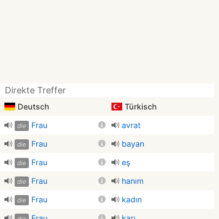
Direkte Treffer
Deutsch
Türkisch
Frau
avrat
die
Frau
bayan
die
Frau
eş
die
Frau
hanım
die
Frau
kadın
die
Frau
karı
die