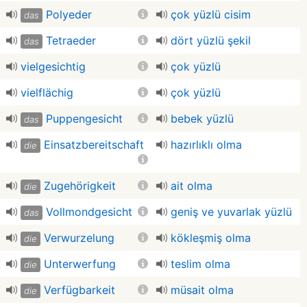
Polyeder
çok yüzlü cisim
das
Tetraeder
dört yüzlü şekil
das
vielgesichtig
çok yüzlü
vielflächig
çok yüzlü
Puppengesicht
bebek yüzlü
das
Einsatzbereitschaft
hazırlıklı olma
die
Zugehörigkeit
ait olma
die
Vollmondgesicht
geniş ve yuvarlak yüzlü
das
Verwurzelung
kökleşmiş olma
die
Unterwerfung
teslim olma
die
Verfügbarkeit
müsait olma
die