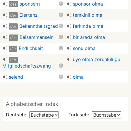
sponsern
sponsor olma
das
Eiertanz
temkinli olma
der
Bekanntheitsgrad
farkında olma
der
Beisammensein
bir arada olma
das
Endlichkeit
sonu olma
die
üye olma zorunluluğu
der
Mitgliedschaftszwang
seiend
olma
Alphabetischer Index
Deutsch:
Türkisch: