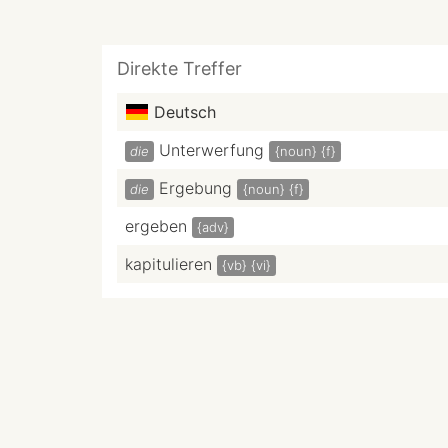
Direkte Treffer
Deutsch
Unterwerfung
die
{noun}
{f}
Ergebung
die
{noun}
{f}
ergeben
{adv}
kapitulieren
{vb}
{vi}