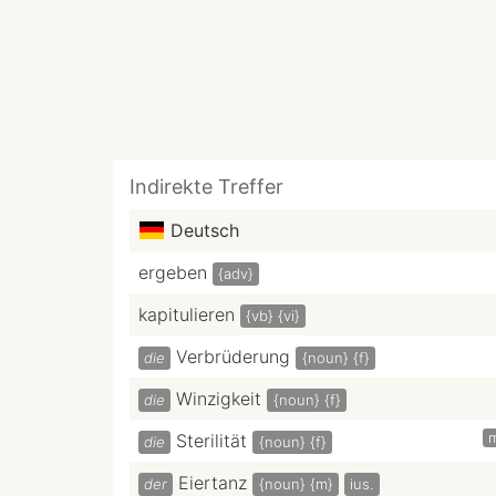
Indirekte Treffer
Deutsch
ergeben
{adv}
kapitulieren
{vb}
{vi}
Verbrüderung
die
{noun}
{f}
Winzigkeit
die
{noun}
{f}
Sterilität
die
{noun}
{f}
Eiertanz
der
{noun}
{m}
ius.