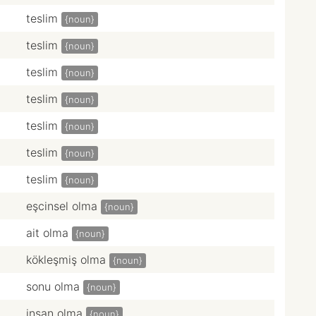
teslim
{noun}
teslim
{noun}
teslim
{noun}
teslim
{noun}
teslim
{noun}
teslim
{noun}
teslim
{noun}
eşcinsel olma
{noun}
ait olma
{noun}
kökleşmiş olma
{noun}
sonu olma
{noun}
insan olma
{noun}