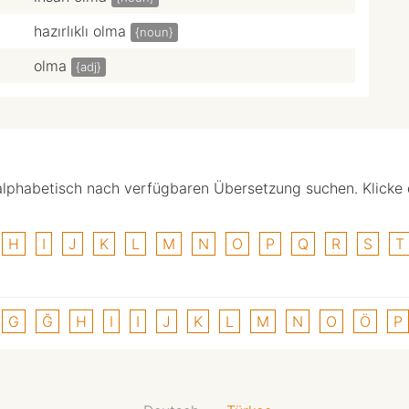
hazırlıklı olma
{noun}
olma
{adj}
alphabetisch nach verfügbaren Übersetzung suchen. Klicke
H
I
J
K
L
M
N
O
P
Q
R
S
T
G
Ğ
H
I
I
J
K
L
M
N
O
Ö
P