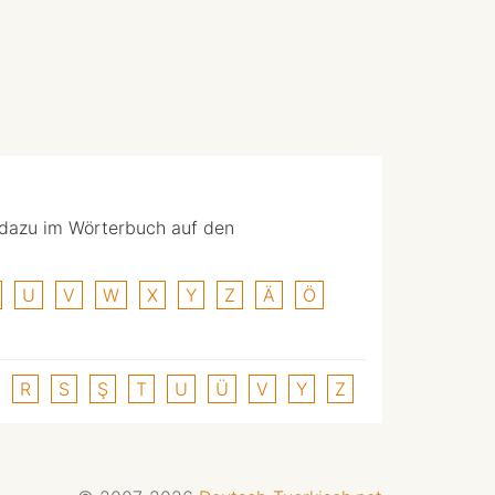
 dazu im Wörterbuch auf den
U
V
W
X
Y
Z
Ä
Ö
R
S
Ş
T
U
Ü
V
Y
Z