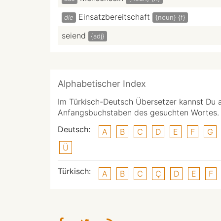
Einsatzbereitschaft
die
{noun}
{f}
seiend
{adj}
Alphabetischer Index
Im Türkisch-Deutsch Übersetzer kannst Du 
Anfangsbuchstaben des gesuchten Wortes.
Deutsch:
A
B
C
D
E
F
G
Ü
Türkisch:
A
B
C
Ç
D
E
F