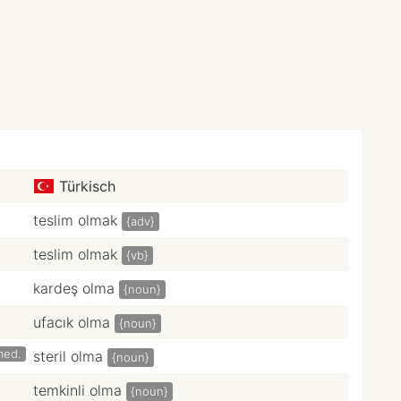
Türkisch
teslim olmak
{adv}
teslim olmak
{vb}
kardeş olma
{noun}
ufacık olma
{noun}
med.
steril olma
{noun}
temkinli olma
{noun}