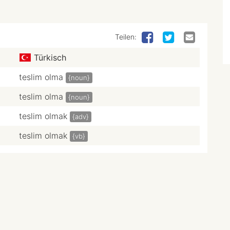
Teilen:
Türkisch
teslim olma
{noun}
teslim olma
{noun}
teslim olmak
{adv}
teslim olmak
{vb}