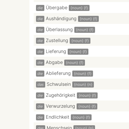
Übergabe
die
{noun}
{f}
Aushändigung
die
{noun}
{f}
Überlassung
die
{noun}
{f}
Zustellung
die
{noun}
{f}
Lieferung
die
{noun}
{f}
Abgabe
die
{noun}
{f}
Ablieferung
die
{noun}
{f}
Schwulsein
das
{noun}
{n}
Zugehörigkeit
die
{noun}
{f}
Verwurzelung
die
{noun}
{f}
Endlichkeit
die
{noun}
{f}
Menschsein
das
{noun}
{n}