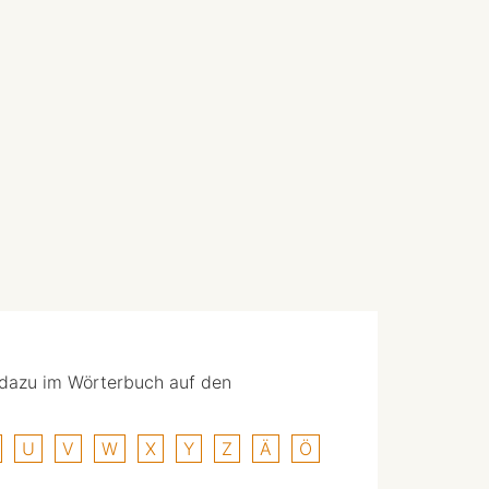
 dazu im Wörterbuch auf den
U
V
W
X
Y
Z
Ä
Ö