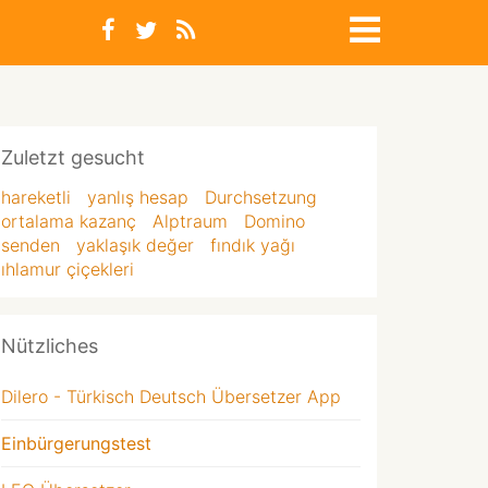
Zuletzt gesucht
hareketli
yanlış hesap
Durchsetzung
ortalama kazanç
Alptraum
Domino
senden
yaklaşık değer
fındık yağı
ıhlamur çiçekleri
Nützliches
Dilero - Türkisch Deutsch Übersetzer App
Einbürgerungstest