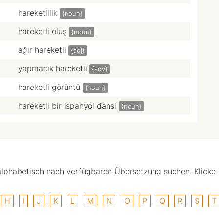
hareketlilik
{noun}
hareketli oluş
{noun}
ağır hareketli
{adj}
yapmacık hareketli
{adv}
hareketli görüntü
{noun}
hareketli bir ispanyol dansi
{noun}
alphabetisch nach verfügbaren Übersetzung suchen. Klicke
H
I
J
K
L
M
N
O
P
Q
R
S
T