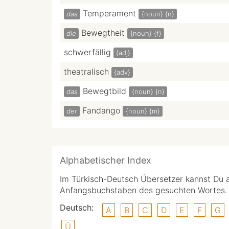
Temperament
das
{noun}
{n}
Bewegtheit
die
{noun}
{f}
schwerfällig
{adj}
theatralisch
{adv}
Bewegtbild
das
{noun}
{n}
Fandango
der
{noun}
{m}
Alphabetischer Index
Im Türkisch-Deutsch Übersetzer kannst Du 
Anfangsbuchstaben des gesuchten Wortes.
Deutsch:
A
B
C
D
E
F
G
Ü