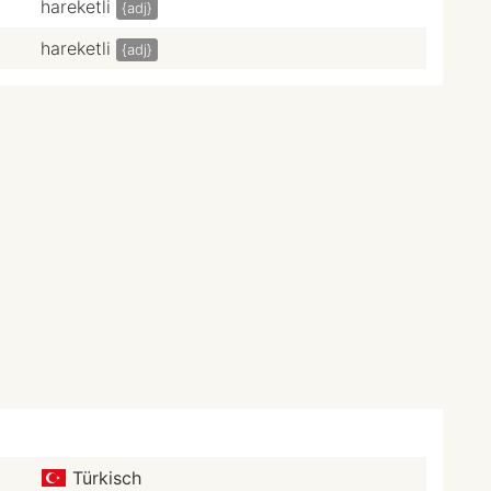
hareketli
{adj}
hareketli
{adj}
Türkisch