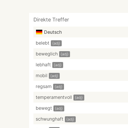
Direkte Treffer
Deutsch
belebt
{adj}
beweglich
{adj}
lebhaft
{adj}
mobil
{adj}
regsam
{adj}
temperamentvoll
{adj}
bewegt
{adj}
schwunghaft
{adj}