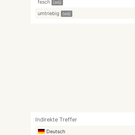
fesch
{adj}
umtriebig
{adj}
Indirekte Treffer
Deutsch