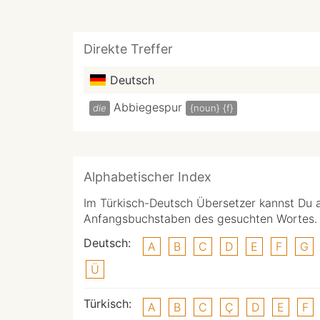
Direkte Treffer
Deutsch
Abbiegespur
die
{noun}
{f}
Alphabetischer Index
Im Türkisch-Deutsch Übersetzer kannst Du 
Anfangsbuchstaben des gesuchten Wortes.
Deutsch:
A
B
C
D
E
F
G
Ü
Türkisch:
A
B
C
Ç
D
E
F