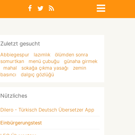
Zuletzt gesucht
Abbiegespur
lazımlık
ölümden sonra
somurtkan
menü çubuğu
günaha girmek
mahal
sokağa çıkma yasağı
zemin
basıncı
dalgıç gözlüğü
Nützliches
Dilero - Türkisch Deutsch Übersetzer App
Einbürgerungstest