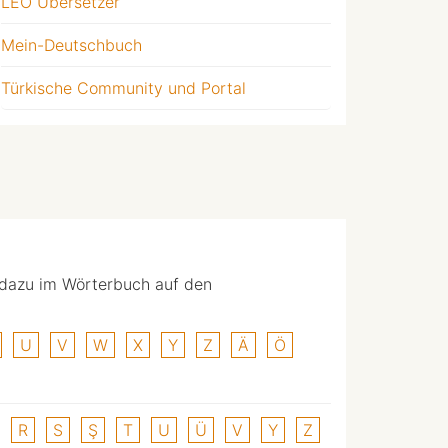
LEO Übersetzer
Mein-Deutschbuch
Türkische Community und Portal
 dazu im Wörterbuch auf den
U
V
W
X
Y
Z
Ä
Ö
R
S
Ş
T
U
Ü
V
Y
Z