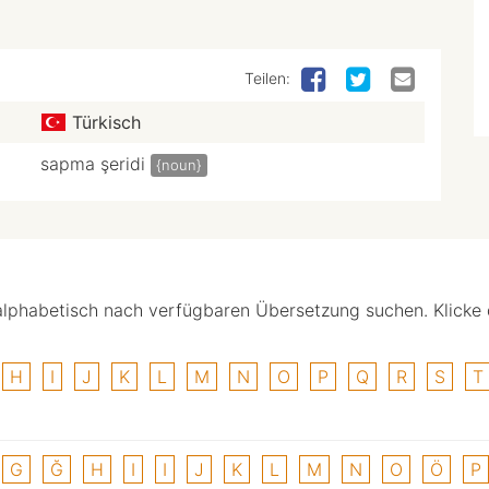
Teilen:
Türkisch
sapma şeridi
{noun}
alphabetisch nach verfügbaren Übersetzung suchen. Klicke
H
I
J
K
L
M
N
O
P
Q
R
S
T
G
Ğ
H
I
I
J
K
L
M
N
O
Ö
P