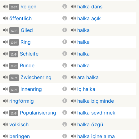
Reigen
halka dansı
der
öffentlich
halka açık
Glied
halka
das
Ring
halka
der
Schleife
halka
die
Runde
halka
die
Zwischenring
ara halka
der
Innenring
iç halka
der
ringförmig
halka biçiminde
Popularisierung
halka sevdirmek
die
völkisch
halka özgü
beringen
halka içine alma