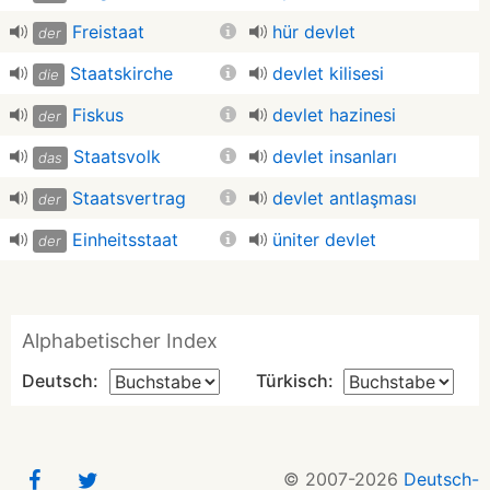
Freistaat
hür devlet
der
Staatskirche
devlet kilisesi
die
Fiskus
devlet hazinesi
der
Staatsvolk
devlet insanları
das
Staatsvertrag
devlet antlaşması
der
Einheitsstaat
üniter devlet
der
Alphabetischer Index
Deutsch:
Türkisch:
© 2007-2026
Deutsch-