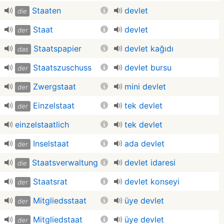
Staaten
devlet
die
Staat
devlet
der
Staatspapier
devlet kağıdı
das
Staatszuschuss
devlet bursu
der
Zwergstaat
mini devlet
der
Einzelstaat
tek devlet
der
einzelstaatlich
tek devlet
Inselstaat
ada devlet
der
Staatsverwaltung
devlet idaresi
die
Staatsrat
devlet konseyi
der
Mitgliedsstaat
üye devlet
der
Mitgliedstaat
üye devlet
der