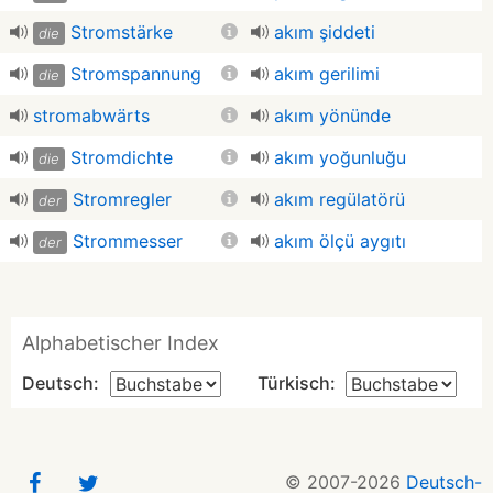
Stromstärke
akım şiddeti
die
Stromspannung
akım gerilimi
die
stromabwärts
akım yönünde
Stromdichte
akım yoğunluğu
die
Stromregler
akım regülatörü
der
Strommesser
akım ölçü aygıtı
der
Alphabetischer Index
Deutsch:
Türkisch:
© 2007-2026
Deutsch-