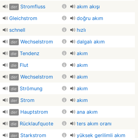
Stromfluss
akım akışı
der
Gleichstrom
doğru akım
schnell
hızlı
Wechselstrom
dalgalı akım
der
Tendenz
akım
die
Flut
akım
die
Wechselstrom
akım
der
Strömung
akım
die
Strom
akım
der
Hauptstrom
ana akım
der
Rücklaufquote
ters akım oranı
die
Starkstrom
yüksek gerilimli akım
der