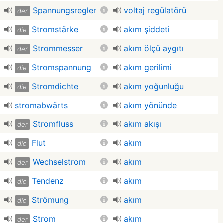
Spannungsregler
voltaj regülatörü
der
Stromstärke
akım şiddeti
die
Strommesser
akım ölçü aygıtı
der
Stromspannung
akım gerilimi
die
Stromdichte
akım yoğunluğu
die
stromabwärts
akım yönünde
Stromfluss
akım akışı
der
Flut
akım
die
Wechselstrom
akım
der
Tendenz
akım
die
Strömung
akım
die
Strom
akım
der