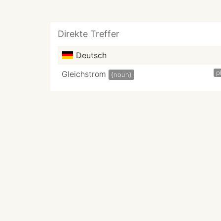
Direkte Treffer
Deutsch
p
Gleichstrom
{noun}