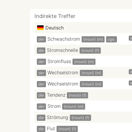
Indirekte Treffer
Deutsch
e
Schwachstrom
der
{noun}
{m}
ugs.
Stromschnelle
die
{noun}
{f}
Stromfluss
der
{noun}
{m}
e
Wechselstrom
der
{noun}
{m}
e
Wechselstrom
der
{noun}
{m}
Tendenz
die
{noun}
{f}
Strom
der
{noun}
{m}
Strömung
die
{noun}
{f}
Flut
die
{noun}
{f}