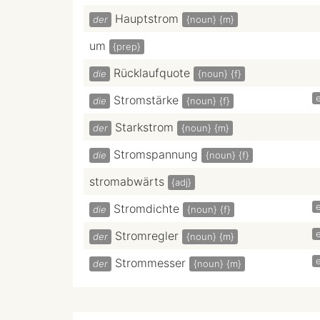
Hauptstrom
der
{noun}
{m}
um
{prep}
Rücklaufquote
die
{noun}
{f}
e
Stromstärke
die
{noun}
{f}
Starkstrom
der
{noun}
{m}
Stromspannung
die
{noun}
{f}
stromabwärts
{adj}
e
Stromdichte
die
{noun}
{f}
e
Stromregler
der
{noun}
{m}
e
Strommesser
der
{noun}
{m}