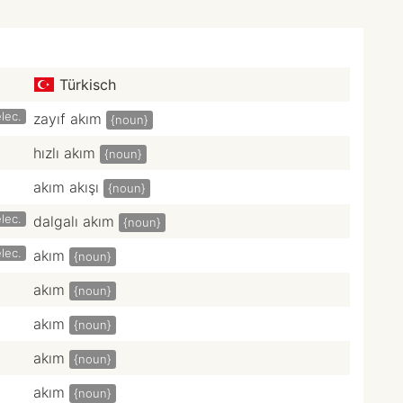
Türkisch
lec.
zayıf akım
{noun}
hızlı akım
{noun}
akım akışı
{noun}
lec.
dalgalı akım
{noun}
lec.
akım
{noun}
akım
{noun}
akım
{noun}
akım
{noun}
akım
{noun}