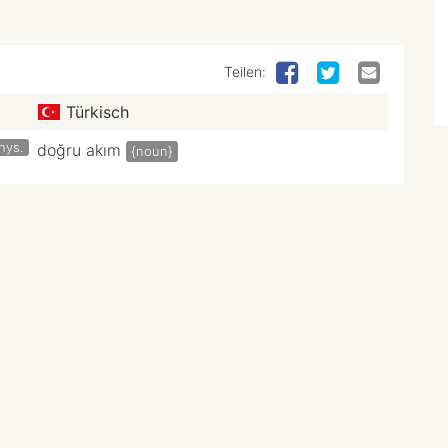
Teilen:
Türkisch
hys.
doğru akım
{noun}