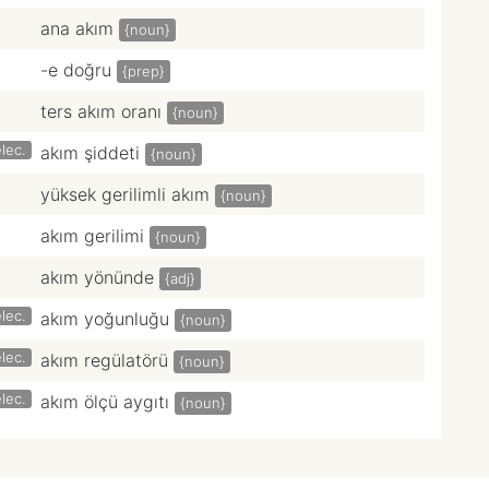
ana akım
{noun}
-e doğru
{prep}
ters akım oranı
{noun}
lec.
akım şiddeti
{noun}
yüksek gerilimli akım
{noun}
akım gerilimi
{noun}
akım yönünde
{adj}
lec.
akım yoğunluğu
{noun}
lec.
akım regülatörü
{noun}
lec.
akım ölçü aygıtı
{noun}