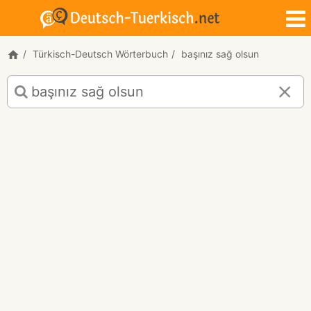
Türkisch-Deutsch Wörterbuch
başınız sağ olsun
Türkisch-
Deutsch
Übersetzung
für
"başınız
sağ
olsun!"