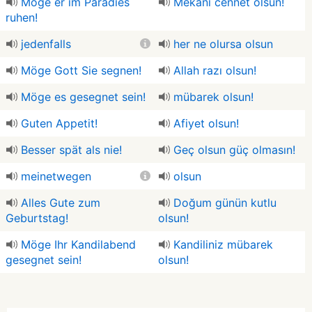
Möge er im Paradies
Mekanı cennet olsun!
ruhen!
jedenfalls
her ne olursa olsun
Möge Gott Sie segnen!
Allah razı olsun!
Möge es gesegnet sein!
mübarek olsun!
Guten Appetit!
Afiyet olsun!
Besser spät als nie!
Geç olsun güç olmasın!
meinetwegen
olsun
Alles Gute zum
Doğum günün kutlu
Geburtstag!
olsun!
Möge Ihr Kandilabend
Kandiliniz mübarek
gesegnet sein!
olsun!