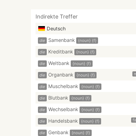
Indirekte Treffer
Deutsch
Samenbank
die
{noun}
{f}
Kreditbank
die
{noun}
{f}
Weltbank
die
{noun}
{f}
Organbank
die
{noun}
{f}
Muschelbank
die
{noun}
{f}
Blutbank
die
{noun}
{f}
Wechselbank
die
{noun}
{f}
f
Handelsbank
die
{noun}
{f}
Genbank
die
{noun}
{f}