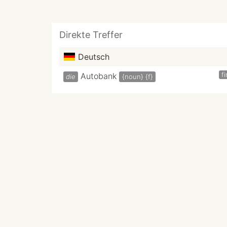
Direkte Treffer
Deutsch
f
Autobank
die
{noun}
{f}