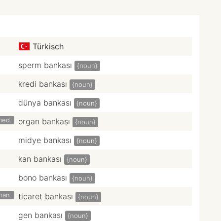
Türkisch
sperm bankası
{noun}
kredi bankası
{noun}
dünya bankası
{noun}
med.
organ bankası
{noun}
midye bankası
{noun}
kan bankası
{noun}
bono bankası
{noun}
inan.
ticaret bankası
{noun}
gen bankası
{noun}