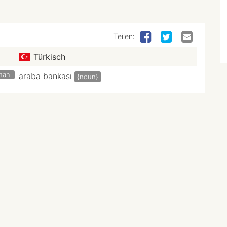
Teilen:
Türkisch
inan.
araba bankası
{noun}