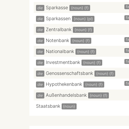
f
Sparkasse
die
{noun}
{f}
f
Sparkassen
die
{noun}
{pl}
Zentralbank
die
{noun}
{f}
f
Notenbank
die
{noun}
{f}
f
Nationalbank
die
{noun}
{f}
f
Investmentbank
die
{noun}
{f}
Genossenschaftsbank
die
{noun}
{f}
f
Hypothekenbank
die
{noun}
{f}
Außenhandelsbank
die
{noun}
{f}
Staatsbank
{noun}