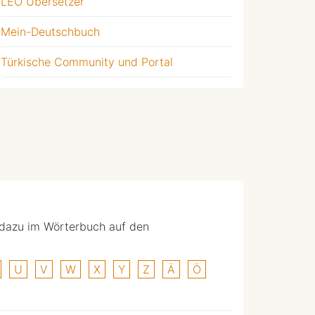
LEO Übersetzer
Mein-Deutschbuch
Türkische Community und Portal
 dazu im Wörterbuch auf den
U
V
W
X
Y
Z
Ä
Ö