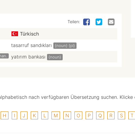
Teilen:
Türkisch
tasarruf sandıkları
{noun}
{pl}
inan.
yatırım bankası
{noun}
alphabetisch nach verfügbaren Übersetzung suchen. Klicke
H
I
J
K
L
M
N
O
P
Q
R
S
T