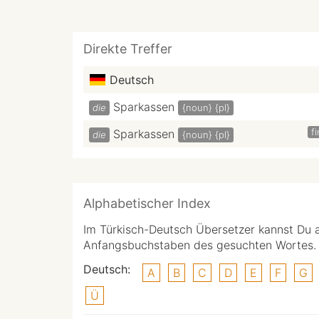
Direkte Treffer
Deutsch
Sparkassen
die
{noun}
{pl}
f
Sparkassen
die
{noun}
{pl}
Alphabetischer Index
Im Türkisch-Deutsch Übersetzer kannst Du 
Anfangsbuchstaben des gesuchten Wortes.
Deutsch:
A
B
C
D
E
F
G
Ü