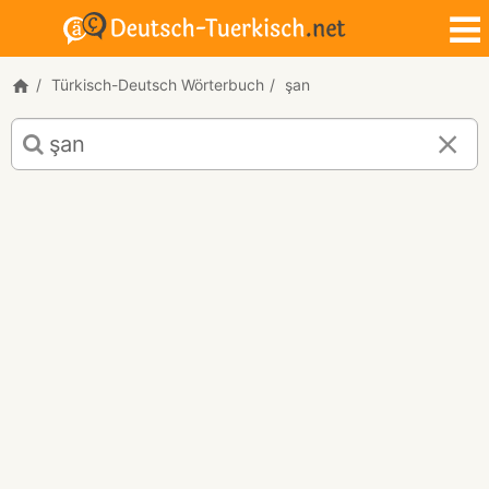
Türkisch-Deutsch Wörterbuch
şan
Türkisch-
Deutsch
Übersetzung
für
"şan"