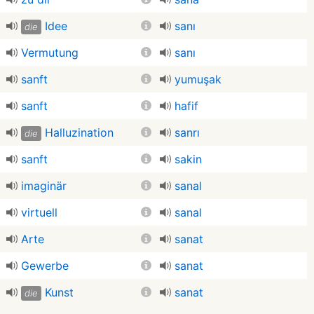
Idee
sanı
die
Vermutung
sanı
sanft
yumuşak
sanft
hafif
Halluzination
sanrı
die
sanft
sakin
imaginär
sanal
virtuell
sanal
Arte
sanat
Gewerbe
sanat
Kunst
sanat
die