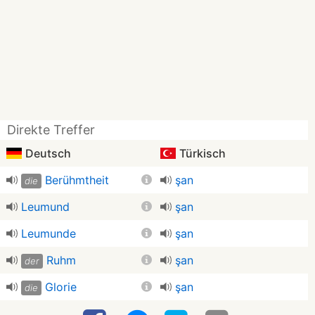
Direkte Treffer
Deutsch
Türkisch
Berühmtheit
şan
die
Leumund
şan
Leumunde
şan
Ruhm
şan
der
Glorie
şan
die