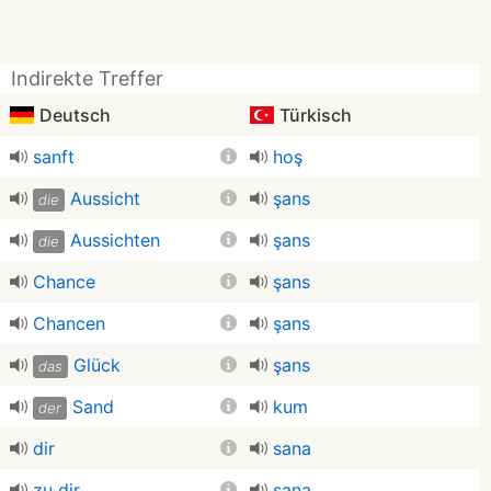
Indirekte Treffer
Deutsch
Türkisch
sanft
hoş
Aussicht
şans
die
Aussichten
şans
die
Chance
şans
Chancen
şans
Glück
şans
das
Sand
kum
der
dir
sana
zu dir
sana