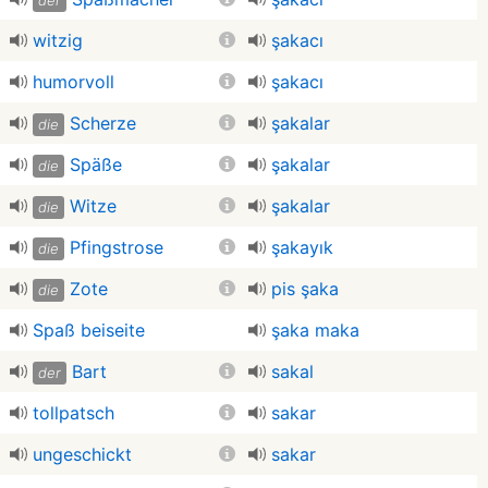
der
witzig
şakacı
humorvoll
şakacı
Scherze
şakalar
die
Späße
şakalar
die
Witze
şakalar
die
Pfingstrose
şakayık
die
Zote
pis şaka
die
Spaß beiseite
şaka maka
Bart
sakal
der
tollpatsch
sakar
ungeschickt
sakar