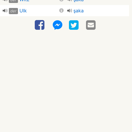
Ulk
şaka
der