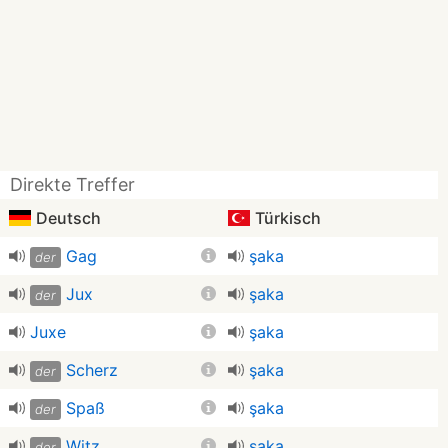
Direkte Treffer
Deutsch
Türkisch
Gag
şaka
der
Jux
şaka
der
Juxe
şaka
Scherz
şaka
der
Spaß
şaka
der
Witz
şaka
der