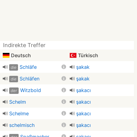
Indirekte Treffer
Deutsch
Türkisch
Schläfe
şakak
die
Schläfen
şakak
die
Witzbold
şakacı
der
Schelm
şakacı
Schelme
şakacı
schelmisch
şakacı
Spaßmacher
şakacı