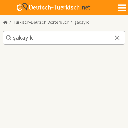
Türkisch-Deutsch Wörterbuch
şakayık
Türkisch-
Deutsch
Übersetzung
für
"şakayık"