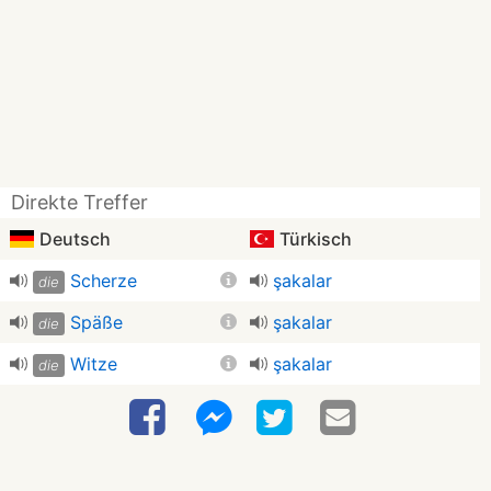
Direkte Treffer
Deutsch
Türkisch
Scherze
şakalar
die
Späße
şakalar
die
Witze
şakalar
die