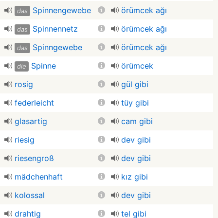
Spinnengewebe
örümcek ağı
das
Spinnennetz
örümcek ağı
das
Spinngewebe
örümcek ağı
das
Spinne
örümcek
die
rosig
gül gibi
federleicht
tüy gibi
glasartig
cam gibi
riesig
dev gibi
riesengroß
dev gibi
mädchenhaft
kız gibi
kolossal
dev gibi
drahtig
tel gibi