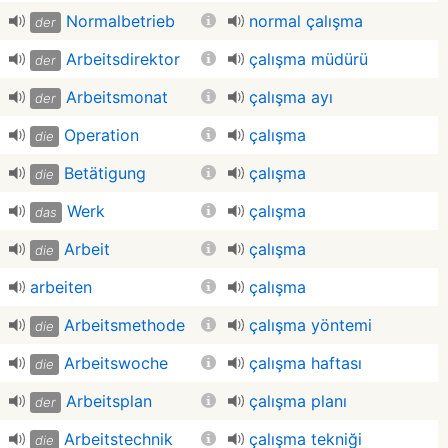
Normalbetrieb
normal çalışma
der
Arbeitsdirektor
çalışma müdürü
der
Arbeitsmonat
çalışma ayı
der
Operation
çalışma
die
Betätigung
çalışma
die
Werk
çalışma
das
Arbeit
çalışma
die
arbeiten
çalışma
Arbeitsmethode
çalışma yöntemi
die
Arbeitswoche
çalışma haftası
die
Arbeitsplan
çalışma planı
der
Arbeitstechnik
çalışma tekniği
die