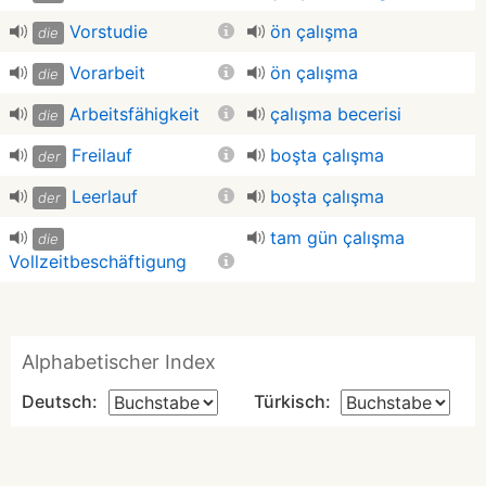
Vorstudie
ön çalışma
die
Vorarbeit
ön çalışma
die
Arbeitsfähigkeit
çalışma becerisi
die
Freilauf
boşta çalışma
der
Leerlauf
boşta çalışma
der
tam gün çalışma
die
Vollzeitbeschäftigung
Alphabetischer Index
Deutsch:
Türkisch: