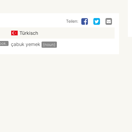
Teilen:
Türkisch
ook.
çabuk yemek
{noun}