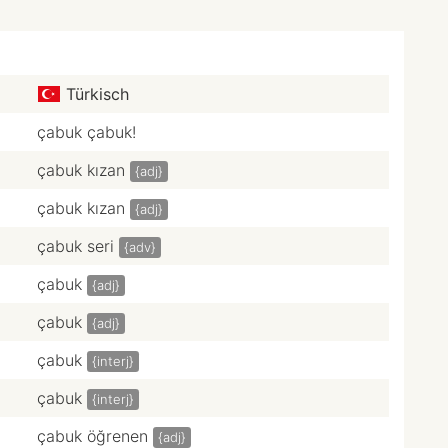
Türkisch
çabuk çabuk!
çabuk kızan
{adj}
çabuk kızan
{adj}
çabuk seri
{adv}
çabuk
{adj}
çabuk
{adj}
çabuk
{interj}
çabuk
{interj}
çabuk öğrenen
{adj}