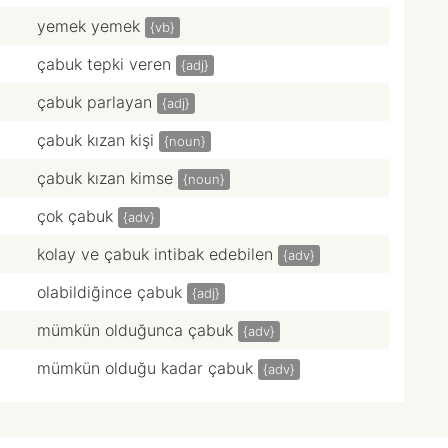
yemek yemek
{vb}
çabuk tepki veren
{adj}
çabuk parlayan
{adj}
çabuk kızan kişi
{noun}
çabuk kızan kimse
{noun}
çok çabuk
{adv}
kolay ve çabuk intibak edebilen
{adv}
olabildiğince çabuk
{adj}
mümkün olduğunca çabuk
{adv}
mümkün olduğu kadar çabuk
{adv}