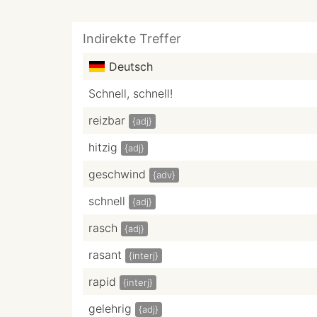
Indirekte Treffer
Deutsch
Schnell, schnell!
reizbar
{adj}
hitzig
{adj}
geschwind
{adv}
schnell
{adj}
rasch
{adj}
rasant
{interj}
rapid
{interj}
gelehrig
{adj}