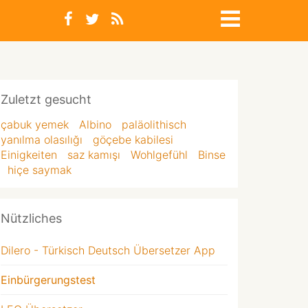
Zuletzt gesucht
çabuk yemek
Albino
paläolithisch
yanılma olasılığı
göçebe kabilesi
Einigkeiten
saz kamışı
Wohlgefühl
Binse
hiçe saymak
Nützliches
Dilero - Türkisch Deutsch Übersetzer App
Einbürgerungstest