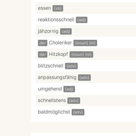
essen
{vb}
reaktionsschnell
{adj}
jähzornig
{adj}
Choleriker
der
{noun}
{m}
Hitzkopf
der
{noun}
{m}
blitzschnell
{adv}
anpassungsfähig
{adv}
umgehend
{adj}
schnellstens
{adv}
baldmöglichst
{adv}