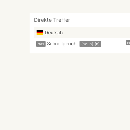
Direkte Treffer
Deutsch
c
Schnellgericht
das
{noun}
{n}