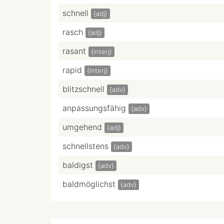
schnell
{adj}
rasch
{adj}
rasant
{interj}
rapid
{interj}
blitzschnell
{adv}
anpassungsfähig
{adv}
umgehend
{adj}
schnellstens
{adv}
baldigst
{adv}
baldmöglichst
{adv}