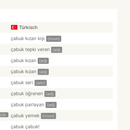
Türkisch
çabuk kızan kişi
{noun}
çabuk tepki veren
{adj}
çabuk kızan
{adj}
çabuk kızan
{adj}
çabuk seri
{adv}
çabuk öğrenen
{adj}
çabuk parlayan
{adj}
ook.
çabuk yemek
{noun}
çabuk çabuk!