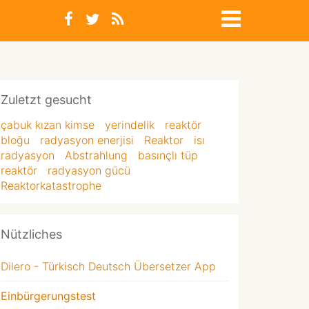
Zuletzt gesucht
çabuk kızan kimse
yerindelik
reaktör
bloğu
radyasyon enerjisi
Reaktor
isı
radyasyon
Abstrahlung
basınçlı tüp
reaktör
radyasyon gücü
Reaktorkatastrophe
Nützliches
Dilero - Türkisch Deutsch Übersetzer App
Einbürgerungstest