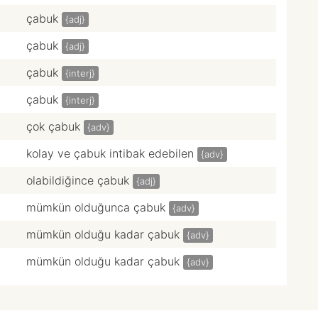
çabuk
{adj}
çabuk
{adj}
çabuk
{interj}
çabuk
{interj}
çok çabuk
{adv}
kolay ve çabuk intibak edebilen
{adv}
olabildiğince çabuk
{adj}
mümkün olduğunca çabuk
{adv}
mümkün olduğu kadar çabuk
{adv}
mümkün olduğu kadar çabuk
{adv}