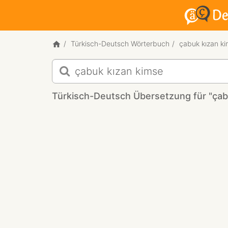
Türkisch-Deutsch Wörterbuch
çabuk kızan k
Türkisch-
Deutsch
Übersetzung
Türkisch-Deutsch Übersetzung für "çab
für
"çabuk
kızan
kimse"