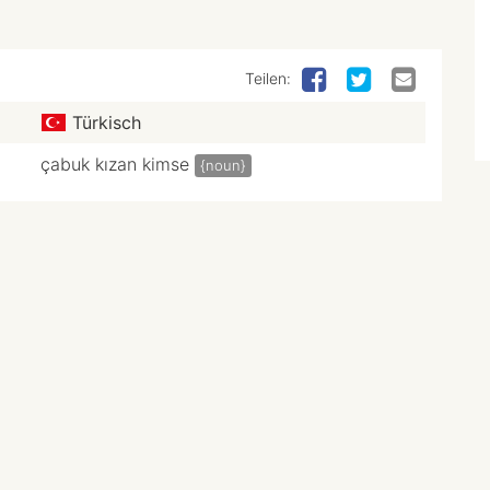
Teilen:
Türkisch
çabuk kızan kimse
{noun}