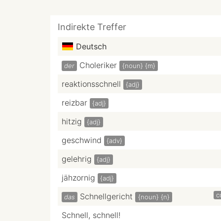
Indirekte Treffer
Deutsch
Choleriker
der
{noun}
{m}
reaktionsschnell
{adj}
reizbar
{adj}
hitzig
{adj}
geschwind
{adv}
gelehrig
{adj}
jähzornig
{adj}
c
Schnellgericht
das
{noun}
{n}
Schnell, schnell!