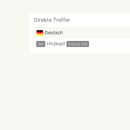
Direkte Treffer
Deutsch
Hitzkopf
der
{noun}
{m}