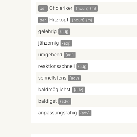
Choleriker
der
{noun}
{m}
Hitzkopf
der
{noun}
{m}
gelehrig
{adj}
jähzornig
{adj}
umgehend
{adj}
reaktionsschnell
{adj}
schnellstens
{adv}
baldmöglichst
{adv}
baldigst
{adv}
anpassungsfähig
{adv}