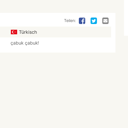
Teilen:
Türkisch
çabuk çabuk!