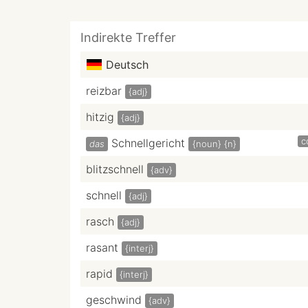
Indirekte Treffer
Deutsch
reizbar
{adj}
hitzig
{adj}
c
Schnellgericht
das
{noun}
{n}
blitzschnell
{adv}
schnell
{adj}
rasch
{adj}
rasant
{interj}
rapid
{interj}
geschwind
{adv}