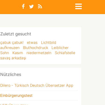
Zuletzt gesucht
çabuk çabuk!
etwas
Lichtbild
aufkreuzen
Bluthochdruck
Leiblicher
Sohn
Kasım
niedermetzeln
Schlafstelle
savaş arkadaşı
Nützliches
Dilero - Türkisch Deutsch Übersetzer App
Einbürgerungstest