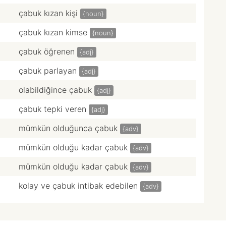
çabuk kızan kişi
{noun}
çabuk kızan kimse
{noun}
çabuk öğrenen
{adj}
çabuk parlayan
{adj}
olabildiğince çabuk
{adj}
çabuk tepki veren
{adj}
mümkün olduğunca çabuk
{adv}
mümkün olduğu kadar çabuk
{adv}
mümkün olduğu kadar çabuk
{adv}
kolay ve çabuk intibak edebilen
{adv}