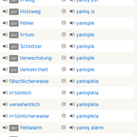
der
Holzweg
yanlış iz
der
Fehler
yanlışlık
der
Irrtum
yanlışlık
der
Schnitzer
yanlışlık
der
Verwechslung
yanlışlık
die
Verkehrtheit
yanlışlık
die
fälschlicherweise
yanlışlıkla
irrtümlich
yanlışlıkla
versehentlich
yanlışlıkla
irrtümlicherweise
yanlışlıkla
Fehlalarm
yanlış alarm
der