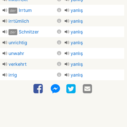
Irrtum
yanlış
der
irrtümlich
yanlış
Schnitzer
yanlış
der
unrichtig
yanlış
unwahr
yanlış
verkehrt
yanlış
irrig
yanlış