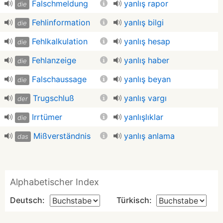
Falschmeldung
yanlış rapor
die
Fehlinformation
yanlış bilgi
die
Fehlkalkulation
yanlış hesap
die
Fehlanzeige
yanlış haber
die
Falschaussage
yanlış beyan
die
Trugschluß
yanlış vargı
der
Irrtümer
yanlışlıklar
die
Mißverständnis
yanlış anlama
das
Alphabetischer Index
Deutsch:
Türkisch: