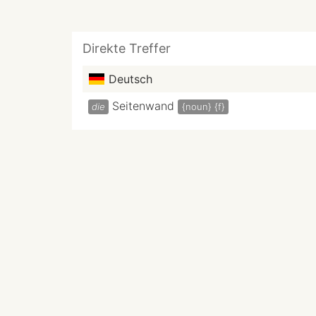
Direkte Treffer
Deutsch
Seitenwand
die
{noun}
{f}