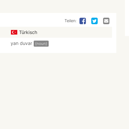
Teilen:
Türkisch
yan duvar
{noun}