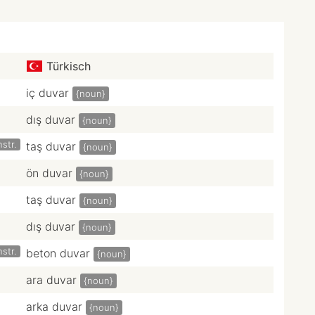
Türkisch
iç duvar
{noun}
dış duvar
{noun}
str.
taş duvar
{noun}
ön duvar
{noun}
taş duvar
{noun}
dış duvar
{noun}
str.
beton duvar
{noun}
ara duvar
{noun}
arka duvar
{noun}