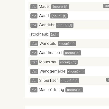
con
Mauer
die
{noun}
{f}
Wand
die
{noun}
{f}
Wanduhr
die
{noun}
{f}
stocktaub
{adj}
Wandbild
das
{noun}
{n}
Wandmalerei
die
{noun}
{f}
Mauerbau
der
{noun}
{m}
Wandgemälde
das
{noun}
{n}
z
Silberfisch
der
{noun}
{m}
Maueröffnung
die
{noun}
{f}