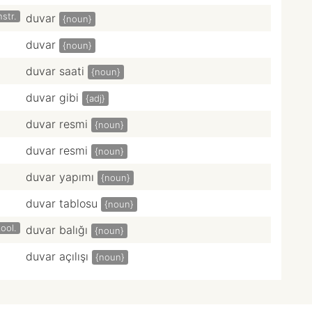
str.
duvar
{noun}
duvar
{noun}
duvar saati
{noun}
duvar gibi
{adj}
duvar resmi
{noun}
duvar resmi
{noun}
duvar yapımı
{noun}
duvar tablosu
{noun}
ool.
duvar balığı
{noun}
duvar açılışı
{noun}