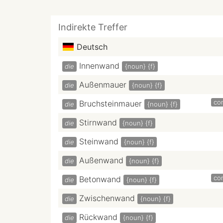
Indirekte Treffer
Deutsch
Innenwand
die
{noun}
{f}
Außenmauer
die
{noun}
{f}
con
Bruchsteinmauer
die
{noun}
{f}
Stirnwand
die
{noun}
{f}
Steinwand
die
{noun}
{f}
Außenwand
die
{noun}
{f}
con
Betonwand
die
{noun}
{f}
Zwischenwand
die
{noun}
{f}
Rückwand
die
{noun}
{f}