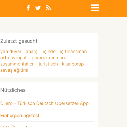
Zuletzt gesucht
yan duvar
anarşi
içinde
iç finansman
orta avrupalı
gümrük memuru
zusammenfallen
juristisch
kısa çorap
savaş eğitimi
Nützliches
Dilero - Türkisch Deutsch Übersetzer App
Einbürgerungstest