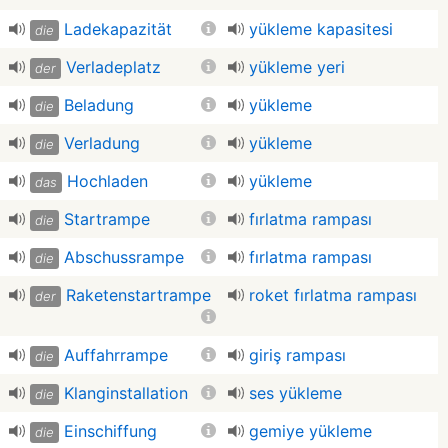
Ladekapazität
yükleme kapasitesi
die
Verladeplatz
yükleme yeri
der
Beladung
yükleme
die
Verladung
yükleme
die
Hochladen
yükleme
das
Startrampe
fırlatma rampası
die
Abschussrampe
fırlatma rampası
die
Raketenstartrampe
roket fırlatma rampası
der
Auffahrrampe
giriş rampası
die
Klanginstallation
ses yükleme
die
Einschiffung
gemiye yükleme
die