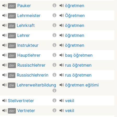
Pauker
öğretmen
der
Lehrmeister
Öğretmen
der
Lehrkraft
öğretmen
die
Lehrer
öğretmen
der
Instrukteur
öğretmen
der
Hauptlehrer
baş öğretmen
der
Russischlehrer
rus öğretmen
der
Russischlehrerin
rus öğretmen
die
Lehrerweiterbildung
öğretmen eğitimi
die
Stellvertreter
vekil
Vertreter
vekil
der