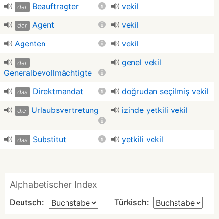
Beauftragter
vekil
der
Agent
vekil
der
Agenten
vekil
genel vekil
der
Generalbevollmächtigte
Direktmandat
doğrudan seçilmiş vekil
das
Urlaubsvertretung
izinde yetkili vekil
die
Substitut
yetkili vekil
das
Alphabetischer Index
Deutsch:
Türkisch: