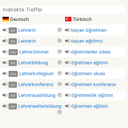
Indirekte Treffer
Deutsch
Türkisch
Lehrerin
bayan öğretmen
die
Lehrerin
bayan eğitimci
die
Lehrerzimmer
öğretmenler odası
das
Lehrerbildung
öğretmen eğitimi
die
Lehrerkollegium
öğretmen okulu
das
Lehrerkonferenz
öğretmen konferansı
die
Lehrerausbildung
öğretmenlik eğitimi
die
Lehrerweiterbildung
öğretmen eğitimi
die