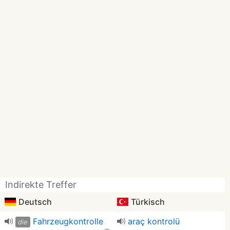
Indirekte Treffer
Deutsch
Türkisch
Fahrzeugkontrolle
araç kontrolü
die