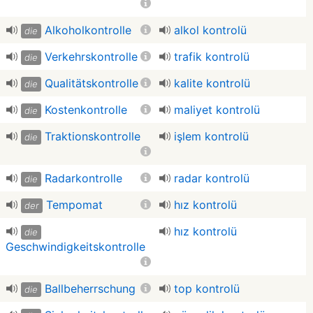
Alkoholkontrolle
alkol kontrolü
die
Verkehrskontrolle
trafik kontrolü
die
Qualitätskontrolle
kalite kontrolü
die
Kostenkontrolle
maliyet kontrolü
die
Traktionskontrolle
işlem kontrolü
die
Radarkontrolle
radar kontrolü
die
Tempomat
hız kontrolü
der
hız kontrolü
die
Geschwindigkeitskontrolle
Ballbeherrschung
top kontrolü
die