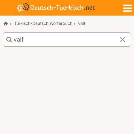
Türkisch-Deutsch Wörterbuch
valf
Türkisch-
Deutsch
Übersetzung
für
"valf"