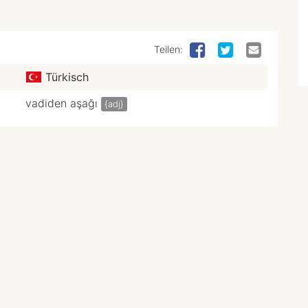
Teilen:
Türkisch
vadiden aşağı
{adj}