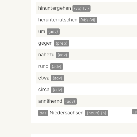
hinuntergehen
{vb}
{vi}
herunterrutschen
{vb}
{vi}
um
{adv}
gegen
{prep}
nahezu
{adv}
rund
{adv}
etwa
{adv}
circa
{adv}
annähernd
{adv}
g
Niedersachsen
das
{noun}
{n}