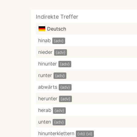
Indirekte Treffer
Deutsch
hinab
{adv}
nieder
{adv}
hinunter
{adv}
runter
{adv}
abwärts
{adv}
herunter
{adv}
herab
{adv}
unten
{adv}
hinunterklettern
{vb}
{vi}